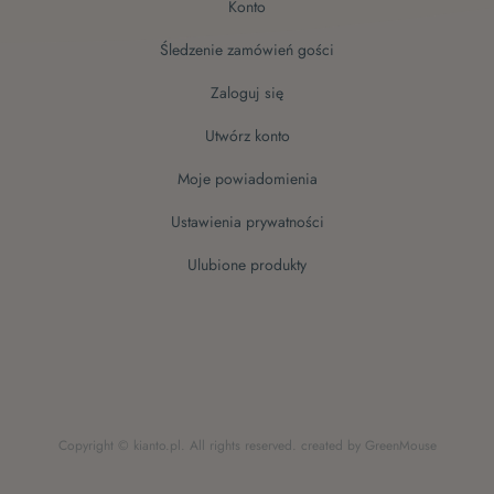
konto
śledzenie zamówień gości
zaloguj się
utwórz konto
moje powiadomienia
ustawienia prywatności
ulubione produkty
Copyright © kianto.pl. All rights reserved.
created by GreenMouse