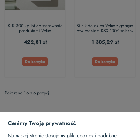
KLR 300 - pilot do sterowania
Silnik do okien Velux z górnym
produktami Velux
otwieraniem KSX 100K solarny
422,81 zł
1 385,29 zł
Do koszyka
Do koszyka
Pokazano 1-6 z 6 pozycji
Cenimy Twoją prywatność
Na naszej stronie stosujemy pliki cookies i podobne