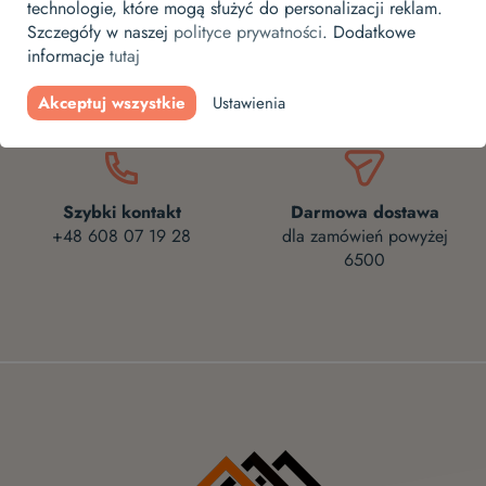
technologie, które mogą służyć do personalizacji reklam.
Szczegóły w naszej
polityce prywatności
. Dodatkowe
Wygodne zwroty
Bezpieczne płatności
informacje
tutaj
aż do 30 dni od
bezpieczeństwo zapewnia
zamówienia
PayU
Akceptuj wszystkie
Ustawienia
Szybki kontakt
Darmowa dostawa
+48 608 07 19 28
dla zamówień powyżej
6500