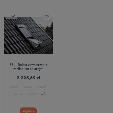
NOWY
SSL - Roleta zewnętrzna z
zasilaniem solarnym
2 225,69 zł
55X78
55X98
66X98
+8
66X118
66X140
Wybierz