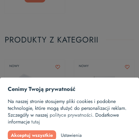
PRODUKTY Z KATEGORII
NOWY
NOWY
Cenimy Twoją prywatność
Na naszej stronie stosujemy pliki cookies i podobne
technologie, które mogą służyć do personalizacji reklam.
Szczegóły w naszej
polityce prywatności
. Dodatkowe
informacje
tutaj
Pilot ZRH1 bialy Z-Wave
PRZEŁĄCZNIK
PODTYNKOWY ZKP 230
Akceptuj wszystkie
Ustawienia
204,92 zł