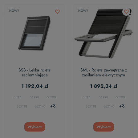
NOWY
NOWY
SSS - Lekka roleta
SML - Roleta zewnętrzna z
zaciemniająca
zasilaniem elektrycznym
1 192,04 zł
1 892,34 zł
55X78
55X98
66X98
55X78
55X98
66X98
+8
+8
66X118
66X140
66X118
66X140
Wybierz
Wybierz