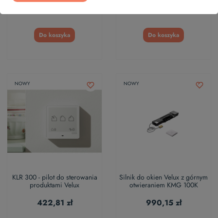
97,17 zł
Do koszyka
Do koszyka
NOWY
NOWY
KLR 300 - pilot do sterowania
Silnik do okien Velux z górnym
produktami Velux
otwieraniem KMG 100K
422,81 zł
990,15 zł