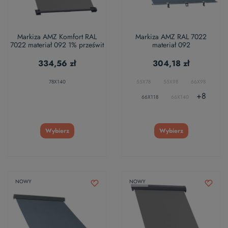
Markiza AMZ Komfort RAL
Markiza AMZ RAL 7022
7022 materiał 092 1% prześwit
materiał 092
334,56 zł
304,18 zł
78X140
55X78
55X98
66X98
+8
66X118
66X140
Wybierz
Wybierz
NOWY
NOWY