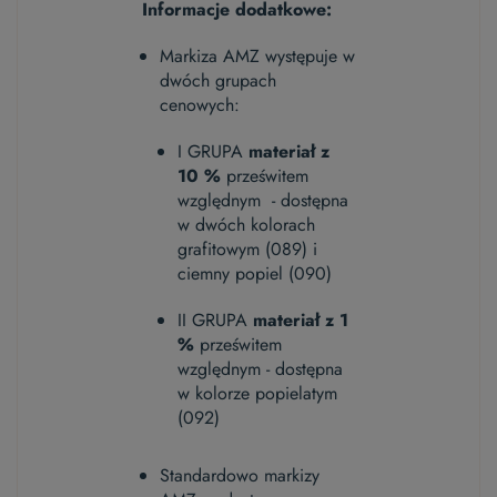
Informacje dodatkowe:
Markiza AMZ występuje w
dwóch grupach
cenowych:
I GRUPA
materiał z
10 %
prześwitem
względnym - dostępna
w dwóch kolorach
grafitowym (089) i
ciemny popiel (090)
II GRUPA
materiał z 1
%
prześwitem
względnym - dostępna
w kolorze popielatym
(092)
Standardowo markizy