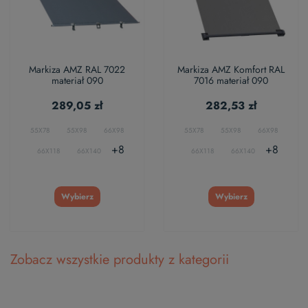
Markiza AMZ RAL 7022
Markiza AMZ Komfort RAL
materiał 090
7016 materiał 090
289,05 zł
282,53 zł
55X78
55X98
66X98
55X78
55X98
66X98
+8
+8
66X118
66X140
66X118
66X140
Wybierz
Wybierz
Zobacz wszystkie produkty z kategorii