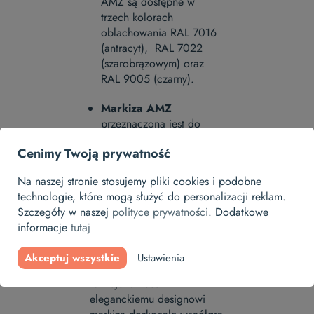
AMZ są dostępne w
trzech kolorach
oblachowania RAL 7016
(antracyt), RAL 7022
(szarobrązowym) oraz
RAL 9005 (czarny).
Markiza AMZ
przeznaczona jest do
okien standardowych oraz
Cenimy Twoją prywatność
z serii GREENVIEW.
Na naszej stronie stosujemy pliki cookies i podobne
Markiza AMZ
to
technologie, które mogą służyć do personalizacji reklam.
niezawodne rozwiązanie dla
Szczegóły w naszej
polityce prywatności
. Dodatkowe
tych, którzy poszukują
informacje
tutaj
skutecznej ochrony przed
słońcem, ciepłem i
Akceptuj wszystkie
Ustawienia
refleksami. Dzięki swojej
funkcjonalności i
eleganckiemu designowi